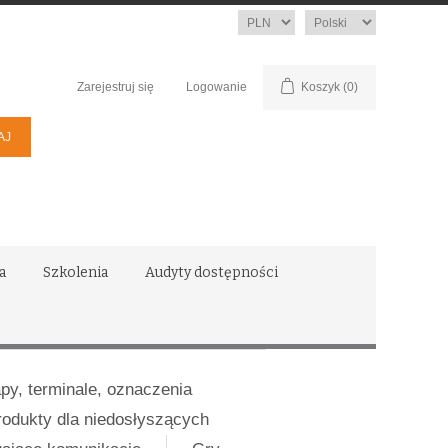
Waluta
Język
Zarejestruj się
Logowanie
Koszyk
(0)
a
Szkolenia
Audyty dostępności
apy, terminale, oznaczenia
rodukty dla niedosłyszących