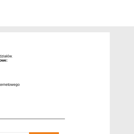
ziałów.
owe:
ternetowego