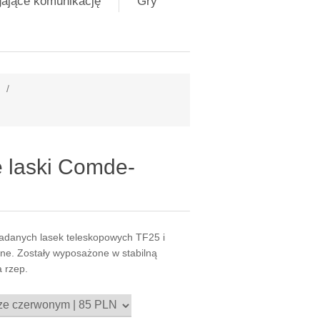
gające komunikację
Gry
/
e laski Comde-
ładanych lasek teleskopowych TF25 i
zne. Zostały wyposażone w stabilną
 rzep.