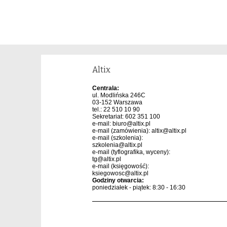
Altix
Centrala:
ul. Modlińska 246C
03-152 Warszawa
tel.: 22 510 10 90
Sekretariat: 602 351 100
e-mail:
biuro@altix.pl
e-mail (zamówienia):
altix@altix.pl
e-mail (szkolenia):
szkolenia@altix.pl
e-mail (tyflografika, wyceny):
tg@altix.pl
e-mail (księgowość):
ksiegowosc@altix.pl
Godziny otwarcia:
poniedziałek - piątek: 8:30 - 16:30