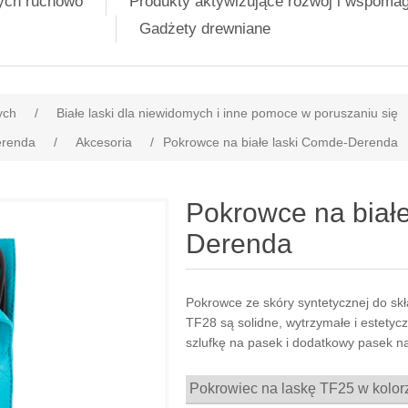
nych ruchowo
Produkty aktywizujące rozwój i wspoma
Gadżety drewniane
ych
/
Białe laski dla niewidomych i inne pomoce w poruszaniu się
erenda
/
Akcesoria
/
Pokrowce na białe laski Comde-Derenda
Pokrowce na biał
Derenda
Pokrowce ze skóry syntetycznej do sk
TF28 są solidne, wytrzymałe i estetyc
szlufkę na pasek i dodatkowy pasek na