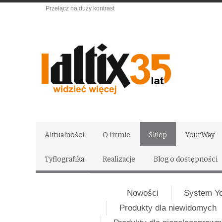
Przełącz na duży kontrast
Aktualności
O firmie
Sklep
YourWay
Tyflografika
Realizacje
Blog o dostępności
Nowości
System Y
Produkty dla niewidomych