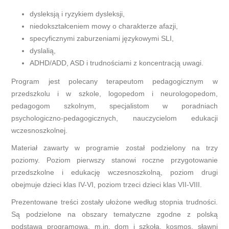
dysleksją i ryzykiem dysleksji,
niedokształceniem mowy o charakterze afazji,
specyficznymi zaburzeniami językowymi SLI,
dyslalią,
ADHD/ADD, ASD i trudnościami z koncentracją uwagi.
Program jest polecany terapeutom pedagogicznym w
przedszkolu i w szkole, logopedom i neurologopedom,
pedagogom szkolnym, specjalistom w poradniach
psychologiczno-pedagogicznych, nauczycielom edukacji
wczesnoszkolnej.
Materiał zawarty w programie został podzielony na trzy
poziomy. Poziom pierwszy stanowi roczne przygotowanie
przedszkolne i edukację wczesnoszkolną, poziom drugi
obejmuje dzieci klas IV-VI, poziom trzeci dzieci klas VII-VIII.
Prezentowane treści zostały ułożone według stopnia trudności.
Są podzielone na obszary tematyczne zgodne z polską
podstawą programową, m.in. dom i szkoła, kosmos, sławni