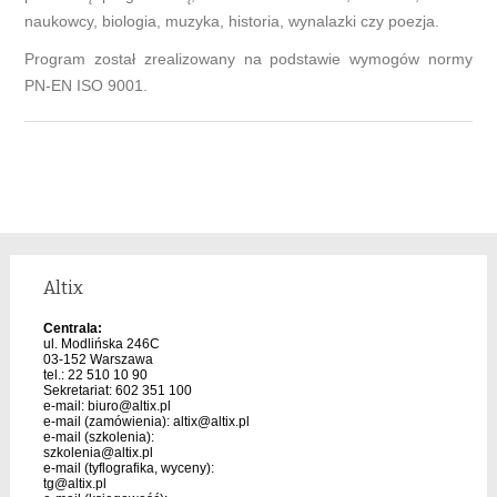
naukowcy, biologia, muzyka, historia, wynalazki czy poezja.
Program został zrealizowany na podstawie wymogów normy
PN-EN ISO 9001.
Altix
Centrala:
ul. Modlińska 246C
03-152 Warszawa
tel.: 22 510 10 90
Sekretariat: 602 351 100
e-mail:
biuro@altix.pl
e-mail (zamówienia):
altix@altix.pl
e-mail (szkolenia):
szkolenia@altix.pl
e-mail (tyflografika, wyceny):
tg@altix.pl