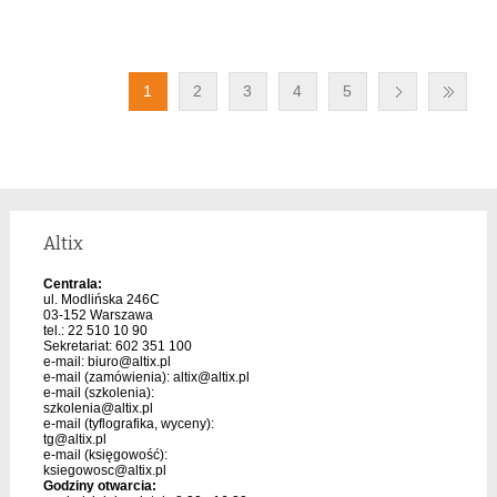
1
2
3
4
5
Altix
Centrala:
ul. Modlińska 246C
03-152 Warszawa
tel.: 22 510 10 90
Sekretariat: 602 351 100
e-mail:
biuro@altix.pl
e-mail (zamówienia):
altix@altix.pl
e-mail (szkolenia):
szkolenia@altix.pl
e-mail (tyflografika, wyceny):
tg@altix.pl
e-mail (księgowość):
ksiegowosc@altix.pl
Godziny otwarcia: