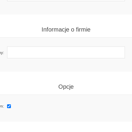
Informacje o firmie
my:
Opcje
yn: