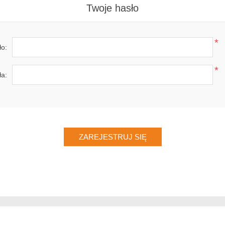
Twoje hasło
*
ło:
*
ła: