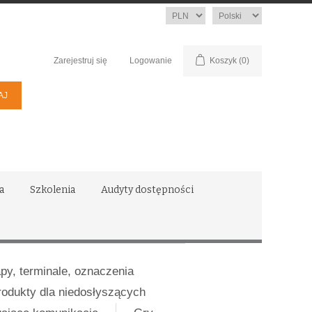
Waluta
Język
Zarejestruj się
Logowanie
Koszyk
(0)
a
Szkolenia
Audyty dostępności
apy, terminale, oznaczenia
rodukty dla niedosłyszących