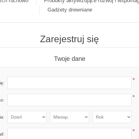
nych ruchowo
Produkty aktywizujące rozwój i wspoma
Gadżety drewniane
Zarejestruj się
Twoje dane
*
ię:
*
o:
ia:
*
il: