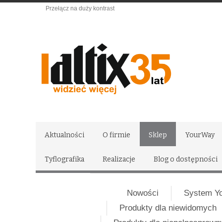
Przełącz na duży kontrast
Aktualności
O firmie
Sklep
YourWay
Tyflografika
Realizacje
Blog o dostępności
Nowości
System Y
Produkty dla niewidomych