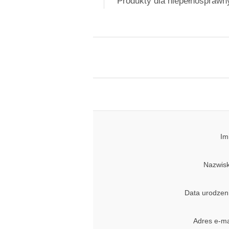
Produkty dla niepełnospraw
Im
Nazwisk
Data urodzen
Adres e-ma