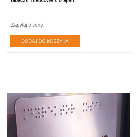
Tabliczki metalowe z brajlem
Zapytaj o cenę