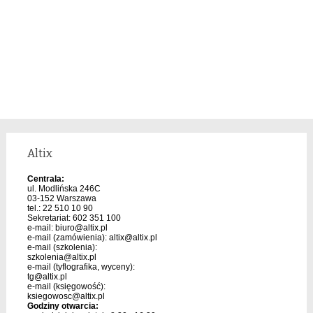
Altix
Centrala:
ul. Modlińska 246C
03-152 Warszawa
tel.: 22 510 10 90
Sekretariat: 602 351 100
e-mail:
biuro@altix.pl
e-mail (zamówienia):
altix@altix.pl
e-mail (szkolenia):
szkolenia@altix.pl
e-mail (tyflografika, wyceny):
tg@altix.pl
e-mail (księgowość):
ksiegowosc@altix.pl
Godziny otwarcia: