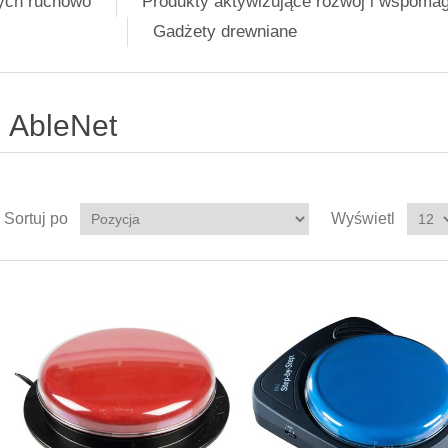
nych ruchowo
Produkty aktywizujące rozwój i wspoma
Gadżety drewniane
AbleNet
Sortuj po
Wyświetl