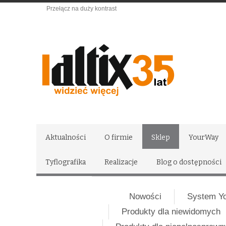
Przełącz na duży kontrast
Aktualności
O firmie
Sklep
YourWay
Tyflografika
Realizacje
Blog o dostępności
Nowości
System Y
Produkty dla niewidomych