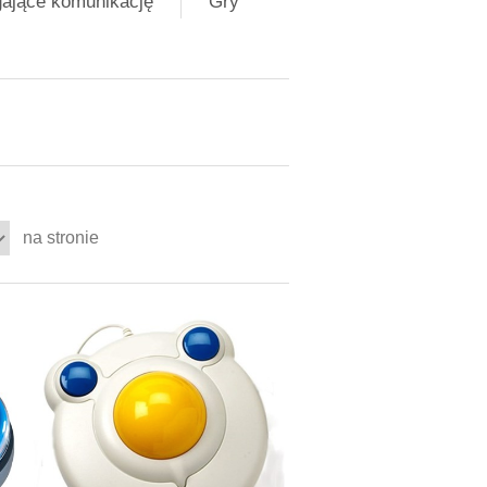
gające komunikację
Gry
na stronie