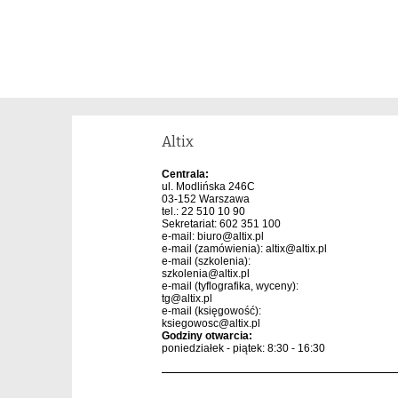
Altix
Centrala:
ul. Modlińska 246C
03-152 Warszawa
tel.: 22 510 10 90
Sekretariat: 602 351 100
e-mail:
biuro@altix.pl
e-mail (zamówienia):
altix@altix.pl
e-mail (szkolenia):
szkolenia@altix.pl
e-mail (tyflografika, wyceny):
tg@altix.pl
e-mail (księgowość):
ksiegowosc@altix.pl
Godziny otwarcia:
poniedziałek - piątek: 8:30 - 16:30