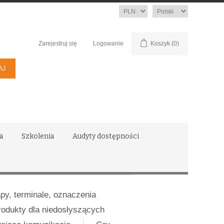
Waluta
Język
Zarejestruj się
Logowanie
Koszyk
(0)
a
Szkolenia
Audyty dostępności
apy, terminale, oznaczenia
rodukty dla niedosłyszących