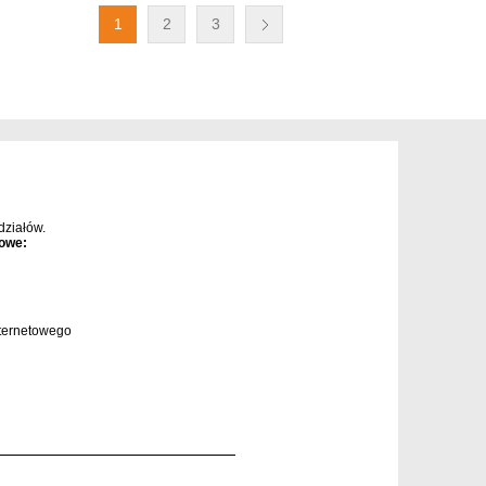
1
2
3
ziałów.
owe:
ternetowego