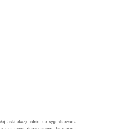
j laski okazjonalnie, do sygnalizowania
m z ciasnymi, dopasowanymi łączeniami,