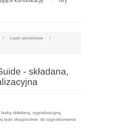
gające komunikację
Gry
/
Laski aluminiowe
/
uide - składana,
lizacyjna
laską składaną, sygnalizacyjną,
laski okazjonalnie, do sygnalizowania