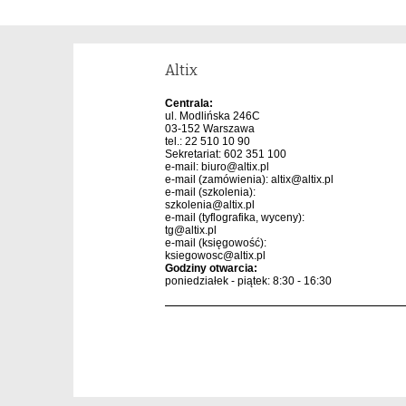
Altix
Centrala:
ul. Modlińska 246C
03-152 Warszawa
tel.: 22 510 10 90
Sekretariat: 602 351 100
e-mail:
biuro@altix.pl
e-mail (zamówienia):
altix@altix.pl
e-mail (szkolenia):
szkolenia@altix.pl
e-mail (tyflografika, wyceny):
tg@altix.pl
e-mail (księgowość):
ksiegowosc@altix.pl
Godziny otwarcia:
poniedziałek - piątek: 8:30 - 16:30