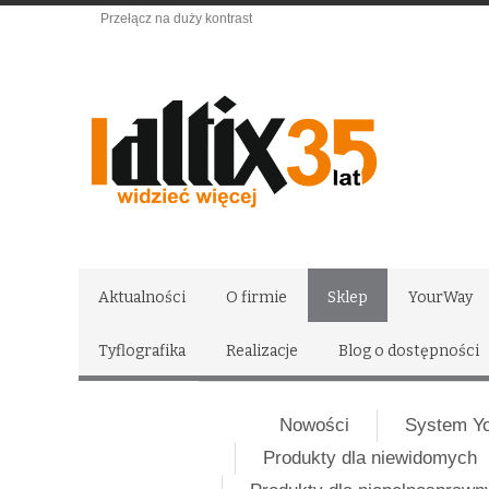
Przełącz na duży kontrast
Aktualności
O firmie
Sklep
YourWay
Tyflografika
Realizacje
Blog o dostępności
Nowości
System Y
Produkty dla niewidomych