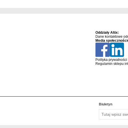
Oddziały Altix:
Dane kontaktowe odd
Media społeczności
Polityka prywatności
Regulamin sklepu in
Biuletyn
Tutaj
wpisz
swój
adres
email….