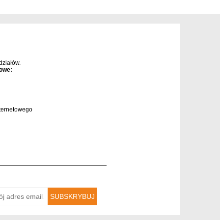
ziałów.
owe:
ternetowego