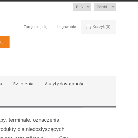
Waluta
Język
Zarejestruj się
Logowanie
Koszyk
(0)
a
Szkolenia
Audyty dostępności
apy, terminale, oznaczenia
rodukty dla niedosłyszących