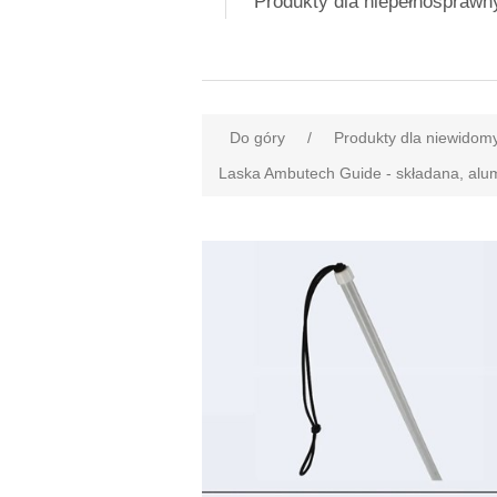
Produkty dla niepełnospraw
Do góry
/
Produkty dla niewidom
Laska Ambutech Guide - składana, alum