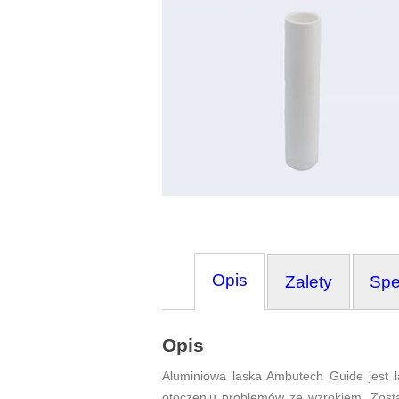
Opis
Zalety
Spe
Opis
Aluminiowa laska Ambutech Guide jest l
otoczeniu problemów ze wzrokiem. Zost