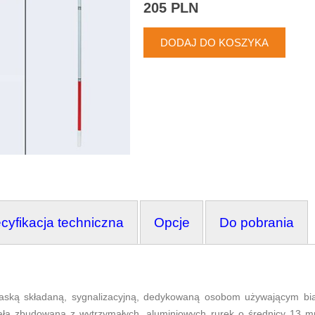
205 PLN
cyfikacja techniczna
Opcje
Do pobrania
aską składaną, sygnalizacyjną, dedykowaną osobom używającym białe
ała zbudowana z wytrzymałych, aluminiowych rurek o średnicy 13 m