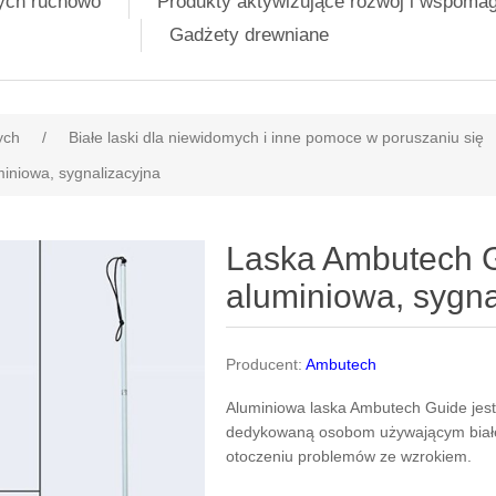
nych ruchowo
Produkty aktywizujące rozwój i wspoma
Gadżety drewniane
ych
/
Białe laski dla niewidomych i inne pomoce w poruszaniu się
iniowa, sygnalizacyjna
Laska Ambutech G
aluminiowa, sygna
Producent:
Ambutech
Aluminiowa laska Ambutech Guide jest 
dedykowaną osobom używającym białej 
otoczeniu problemów ze wzrokiem.