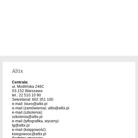
Altix
Centrala:
ul. Modlińska 246C
03-152 Warszawa
tel.: 22 510 10 90
Sekretariat: 602 351 100
e-mail:
biuro@altix.pl
e-mail (zamówienia):
altix@altix.pl
e-mail (szkolenia):
szkolenia@altix.pl
e-mail (tyflografika, wyceny):
tg@altix.pl
e-mail (księgowość):
ksiegowosc@altix.pl