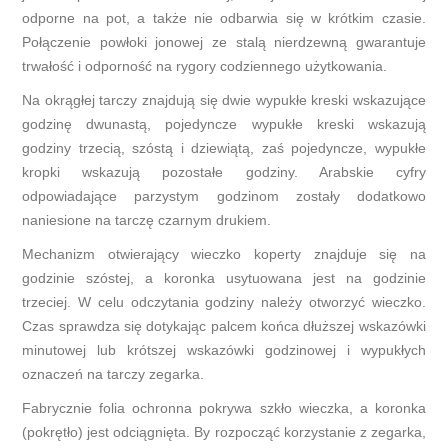
odporne na pot, a także nie odbarwia się w krótkim czasie.
Połączenie powłoki jonowej ze stalą nierdzewną gwarantuje
trwałość i odporność na rygory codziennego użytkowania.
Na okrągłej tarczy znajdują się dwie wypukłe kreski wskazujące
godzinę dwunastą, pojedyncze wypukłe kreski wskazują
godziny trzecią, szóstą i dziewiątą, zaś pojedyncze, wypukłe
kropki wskazują pozostałe godziny. Arabskie cyfry
odpowiadające parzystym godzinom zostały dodatkowo
naniesione na tarczę czarnym drukiem.
Mechanizm otwierający wieczko koperty znajduje się na
godzinie szóstej, a koronka usytuowana jest na godzinie
trzeciej. W celu odczytania godziny należy otworzyć wieczko.
Czas sprawdza się dotykając palcem końca dłuższej wskazówki
minutowej lub krótszej wskazówki godzinowej i wypukłych
oznaczeń na tarczy zegarka.
Fabrycznie folia ochronna pokrywa szkło wieczka, a koronka
(pokrętło) jest odciągnięta. By rozpocząć korzystanie z zegarka,