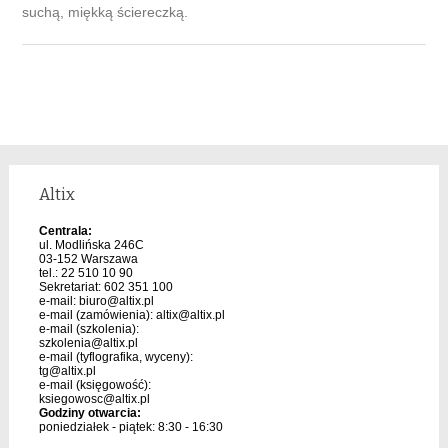
suchą, miękką ściereczką.
Altix
Centrala:
ul. Modlińska 246C
03-152 Warszawa
tel.: 22 510 10 90
Sekretariat: 602 351 100
e-mail:
biuro@altix.pl
e-mail (zamówienia):
altix@altix.pl
e-mail (szkolenia):
szkolenia@altix.pl
e-mail (tyflografika, wyceny):
tg@altix.pl
e-mail (księgowość):
ksiegowosc@altix.pl
Godziny otwarcia:
poniedziałek - piątek: 8:30 - 16:30