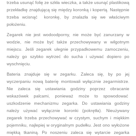
trzeba usunąć folię ze szkła wieczka, a także usunąć plastikową
przekładkę znajdującą się między koronką i kopertą. Następnie
trzeba wcisnąć koronkę, by znalazła się we właściwym
położeniu.
Zegarek nie jest wodoodporny, nie może być zanurzany w
wodzie, nie może być także przechowywany w wilgotnym
miejscu. Jeśli zegarek ulegnie przypadkowemu zamoczeniu,
należy go szybko wytrzeć do sucha i używać dopiero po
wyschnięciu.
Bateria znajduje się w zegarku. Zaleca się, by po jej
wyczerpaniu nową baterię montowali wyłącznie zegarmistrze.
Nie zaleca się ustawiania godziny poprzez obracanie
wskazówek palcami, ponieważ może to spowodować
uszkodzenie mechanizmu zegarka. Do ustawiania godziny
należy używać wyłącznie koronki (pokrętła). Nieużywany
zegarek trzeba przechowywać w czystym, suchym i miękkim
pojemniku, najlepiej w oryginalnym pudełku. Jest ono wyłożone
miękką tkaniną. Po noszeniu zaleca się wytarcie zegarka