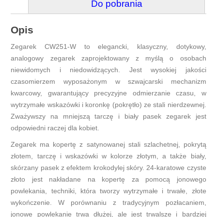
Do pobrania
Opis
Zegarek CW251-W to elegancki, klasyczny, dotykowy,
analogowy zegarek zaprojektowany z myślą o osobach
niewidomych i niedowidzących. Jest wysokiej jakości
czasomierzem wyposażonym w szwajcarski mechanizm
kwarcowy, gwarantujący precyzyjne odmierzanie czasu, w
wytrzymałe wskazówki i koronkę (pokrętło) ze stali nierdzewnej.
Zważywszy na mniejszą tarczę i biały pasek zegarek jest
odpowiedni raczej dla kobiet.
Zegarek ma kopertę z satynowanej stali szlachetnej, pokrytą
złotem, tarczę i wskazówki w kolorze złotym, a także biały,
skórzany pasek z efektem krokodylej skóry. 24-karatowe czyste
złoto jest nakładane na kopertę za pomocą jonowego
powlekania, techniki, która tworzy wytrzymałe i trwałe, złote
wykończenie. W porównaniu z tradycyjnym pozłacaniem,
jonowe powlekanie trwa dłużej, ale jest trwalsze i bardziej