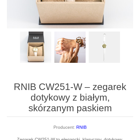
RNIB CW251-W – zegarek
dotykowy z białym,
skórzanym paskiem
Producent:
RNIB
Zegarek CW251-W to elegancki, klasyczny, dotykowy,