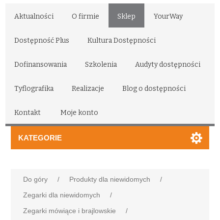
Aktualności
O firmie
Sklep
YourWay
Dostępność Plus
Kultura Dostępności
Dofinansowania
Szkolenia
Audyty dostępności
Tyflografika
Realizacje
Blog o dostępności
Kontakt
Moje konto
KATEGORIE
Do góry
/
Produkty dla niewidomych
/
Zegarki dla niewidomych
/
Zegarki mówiące i brajlowskie
/