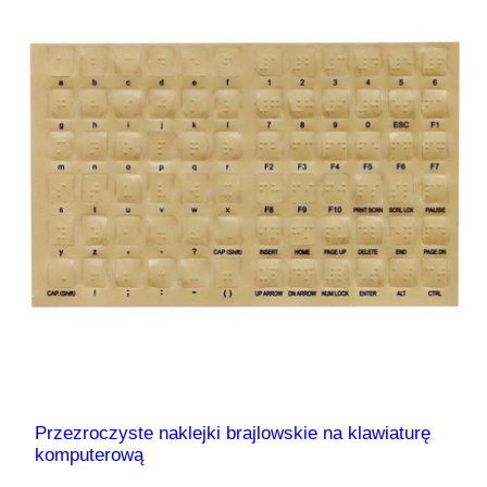
Przezroczyste naklejki brajlowskie na klawiaturę
komputerową