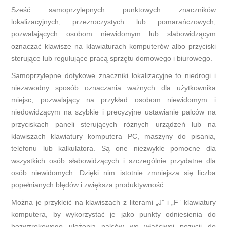
Sześć samoprzylepnych punktowych znaczników
lokalizacyjnych, przezroczystych lub pomarańczowych,
pozwalających osobom niewidomym lub słabowidzącym
oznaczać klawisze na klawiaturach komputerów albo przyciski
sterujące lub regulujące pracą sprzętu domowego i biurowego.
Samoprzylepne dotykowe znaczniki lokalizacyjne to niedrogi i
niezawodny sposób oznaczania ważnych dla użytkownika
miejsc, pozwalający na przykład osobom niewidomym i
niedowidzącym na szybkie i precyzyjne ustawianie palców na
przyciskach paneli sterujących różnych urządzeń lub na
klawiszach klawiatury komputera PC, maszyny do pisania,
telefonu lub kalkulatora. Są one niezwykle pomocne dla
wszystkich osób słabowidzących i szczególnie przydatne dla
osób niewidomych. Dzięki nim istotnie zmniejsza się liczba
popełnianych błędów i zwiększa produktywność.
Można je przykleić na klawiszach z literami „J” i „F” klawiatury
komputera, by wykorzystać je jako punkty odniesienia do
bezwzrokowego ułożenia palców we właściwej pozycji do