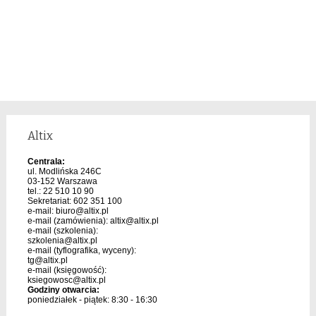
Altix
Centrala:
ul. Modlińska 246C
03-152 Warszawa
tel.: 22 510 10 90
Sekretariat: 602 351 100
e-mail:
biuro@altix.pl
e-mail (zamówienia):
altix@altix.pl
e-mail (szkolenia):
szkolenia@altix.pl
e-mail (tyflografika, wyceny):
tg@altix.pl
e-mail (księgowość):
ksiegowosc@altix.pl
Godziny otwarcia:
poniedziałek - piątek: 8:30 - 16:30