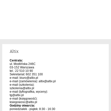
Altix
Centrala:
ul. Modlińska 246C
03-152 Warszawa
tel.: 22 510 10 90
Sekretariat: 602 351 100
e-mail:
biuro@altix.pl
e-mail (zamówienia):
altix@altix.pl
e-mail (szkolenia):
szkolenia@altix.pl
e-mail (tyflografika, wyceny):
tg@altix.pl
e-mail (księgowość):
ksiegowosc@altix.pl
Godziny otwarcia:
poniedziałek - piątek: 8:30 - 16:30