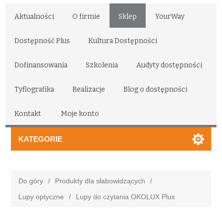
Aktualności
O firmie
Sklep
YourWay
Dostępność Plus
Kultura Dostępności
Dofinansowania
Szkolenia
Audyty dostępności
Tyflografika
Realizacje
Blog o dostępności
Kontakt
Moje konto
KATEGORIE
Do góry
/
Produkty dla słabowidzących
/
Lupy optyczne
/
Lupy do czytania OKOLUX Plus