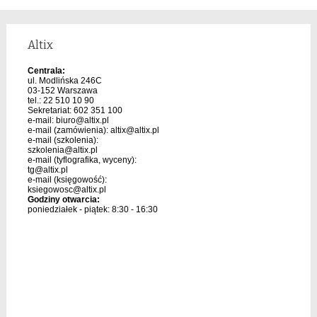
Altix
Centrala:
ul. Modlińska 246C
03-152 Warszawa
tel.: 22 510 10 90
Sekretariat: 602 351 100
e-mail:
biuro@altix.pl
e-mail (zamówienia):
altix@altix.pl
e-mail (szkolenia):
szkolenia@altix.pl
e-mail (tyflografika, wyceny):
tg@altix.pl
e-mail (księgowość):
ksiegowosc@altix.pl
Godziny otwarcia:
poniedziałek - piątek: 8:30 - 16:30