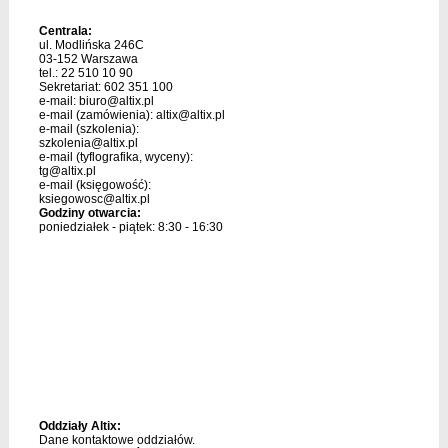
Centrala:
ul. Modlińska 246C
03-152 Warszawa
tel.: 22 510 10 90
Sekretariat: 602 351 100
e-mail:
biuro@altix.pl
e-mail (zamówienia):
altix@altix.pl
e-mail (szkolenia):
szkolenia@altix.pl
e-mail (tyflografika, wyceny):
tg@altix.pl
e-mail (księgowość):
ksiegowosc@altix.pl
Godziny otwarcia:
poniedziałek - piątek: 8:30 - 16:30
Oddziały Altix:
Dane kontaktowe oddziałów.