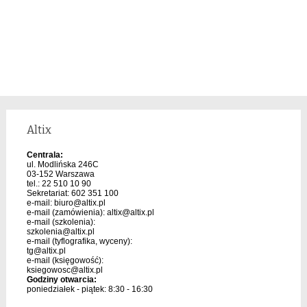
Altix
Centrala:
ul. Modlińska 246C
03-152 Warszawa
tel.: 22 510 10 90
Sekretariat: 602 351 100
e-mail:
biuro@altix.pl
e-mail (zamówienia):
altix@altix.pl
e-mail (szkolenia):
szkolenia@altix.pl
e-mail (tyflografika, wyceny):
tg@altix.pl
e-mail (księgowość):
ksiegowosc@altix.pl
Godziny otwarcia:
poniedziałek - piątek: 8:30 - 16:30