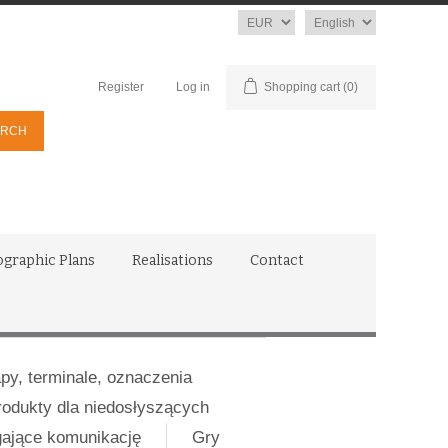
Currency
Language
Register
Log in
Shopping cart
(0)
ographic Plans
Realisations
Contact
apy, terminale, oznaczenia
rodukty dla niedosłyszących
gające komunikację
Gry