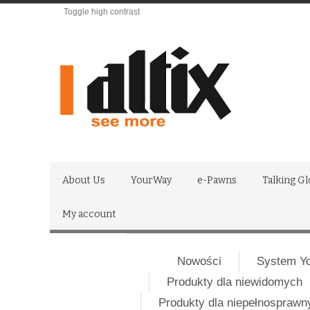
Toggle high contrast
About Us
YourWay
e-Pawns
Talking G
My account
Nowości
System Y
Produkty dla niewidomych
Produkty dla niepełnospraw