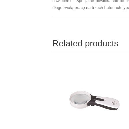
oświetleniu. Specjalne powłoka soft-touc
długotrwałą pracę na trzech bateriach typ
Related products