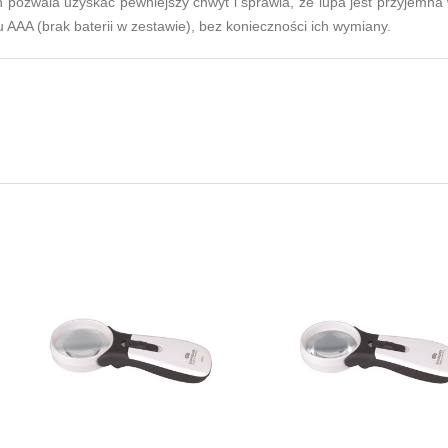
h pozwala uzyskać pewniejszy chwyt i sprawia, że lupa jest przyjemna 
u AAA (brak baterii w zestawie), bez konieczności ich wymiany.