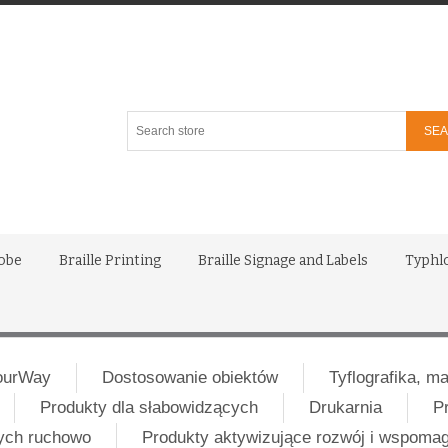
Search
store
lobe
Braille Printing
Braille Signage and Labels
Typhl
ourWay
Dostosowanie obiektów
Tyflografika, m
Produkty dla słabowidzących
Drukarnia
P
nych ruchowo
Produkty aktywizujące rozwój i wspoma