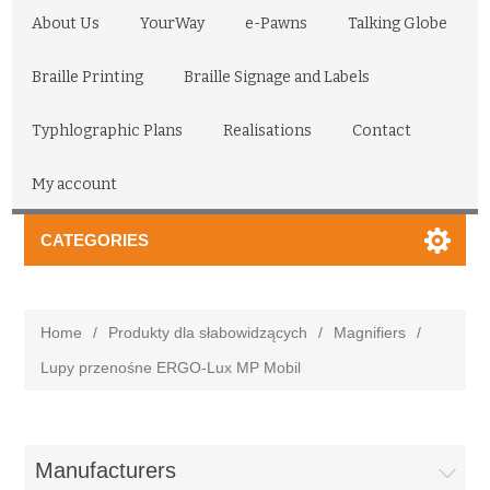
About Us
YourWay
e-Pawns
Talking Globe
Braille Printing
Braille Signage and Labels
Typhlographic Plans
Realisations
Contact
My account
CATEGORIES
Home
/
Produkty dla słabowidzących
/
Magnifiers
/
Lupy przenośne ERGO-Lux MP Mobil
Manufacturers