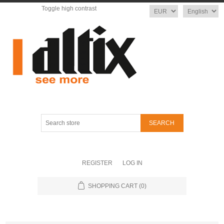
Toggle high contrast
Currency
Language
Search
store
REGISTER
LOG IN
SHOPPING CART
(0)