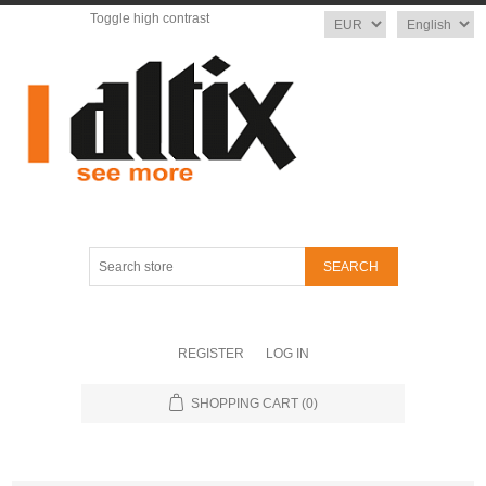
Toggle high contrast
Currency
Language
Search
store
REGISTER
LOG IN
SHOPPING CART
(0)