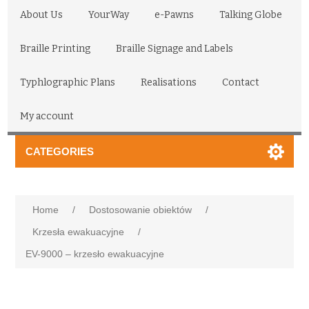
About Us
YourWay
e-Pawns
Talking Globe
Braille Printing
Braille Signage and Labels
Typhlographic Plans
Realisations
Contact
My account
CATEGORIES
Home
/
Dostosowanie obiektów
/
Krzesła ewakuacyjne
/
EV-9000 – krzesło ewakuacyjne