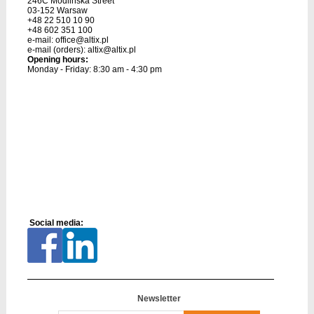
246C Modlinska Street
03-152 Warsaw
+48 22 510 10 90
+48 602 351 100
e-mail:
office@altix.pl
e-mail (orders):
altix@altix.pl
Opening hours:
Monday - Friday: 8:30 am - 4:30 pm
Social media:
Newsletter