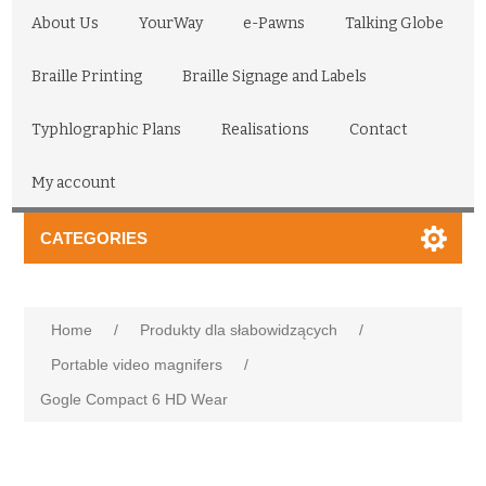
About Us
YourWay
e-Pawns
Talking Globe
Braille Printing
Braille Signage and Labels
Typhlographic Plans
Realisations
Contact
My account
CATEGORIES
Home
/
Produkty dla słabowidzących
/
Portable video magnifers
/
Gogle Compact 6 HD Wear