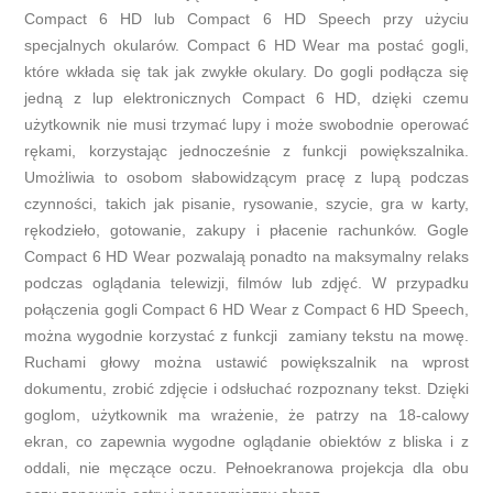
Compact 6 HD lub Compact 6 HD Speech przy użyciu
specjalnych okularów. Compact 6 HD Wear ma postać gogli,
które wkłada się tak jak zwykłe okulary. Do gogli podłącza się
jedną z lup elektronicznych Compact 6 HD, dzięki czemu
użytkownik nie musi trzymać lupy i może swobodnie operować
rękami, korzystając jednocześnie z funkcji powiększalnika.
Umożliwia to osobom słabowidzącym pracę z lupą podczas
czynności, takich jak pisanie, rysowanie, szycie, gra w karty,
rękodzieło, gotowanie, zakupy i płacenie rachunków. Gogle
Compact 6 HD Wear pozwalają ponadto na maksymalny relaks
podczas oglądania telewizji, filmów lub zdjęć. W przypadku
połączenia gogli Compact 6 HD Wear z Compact 6 HD Speech,
można wygodnie korzystać z funkcji zamiany tekstu na mowę.
Ruchami głowy można ustawić powiększalnik na wprost
dokumentu, zrobić zdjęcie i odsłuchać rozpoznany tekst. Dzięki
goglom, użytkownik ma wrażenie, że patrzy na 18-calowy
ekran, co zapewnia wygodne oglądanie obiektów z bliska i z
oddali, nie męczące oczu. Pełnoekranowa projekcja dla obu