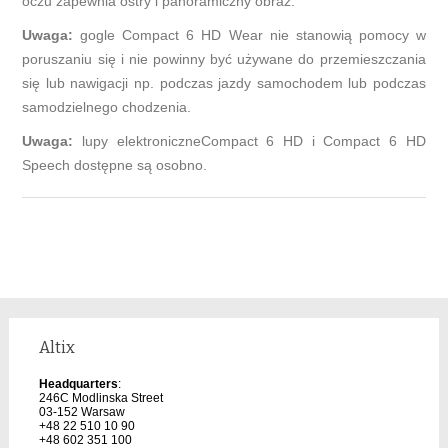
oczu zapewnia ostry i panoramiczny obraz.
Uwaga:
gogle Compact 6 HD Wear nie stanowią pomocy w
poruszaniu się i nie powinny być używane do przemieszczania
się lub nawigacji np. podczas jazdy samochodem lub podczas
samodzielnego chodzenia.
Uwaga:
lupy elektroniczneCompact 6 HD i Compact 6 HD
Speech dostępne są osobno.
Altix
Headquarters
:
246C Modlinska Street
03-152 Warsaw
+48 22 510 10 90
+48 602 351 100