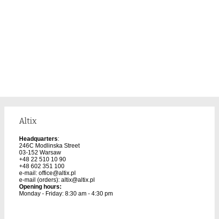
Altix
Headquarters
:
246C Modlinska Street
03-152 Warsaw
+48 22 510 10 90
+48 602 351 100
e-mail:
office@altix.pl
e-mail (orders):
altix@altix.pl
Opening hours:
Monday - Friday: 8:30 am - 4:30 pm