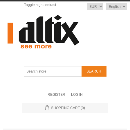
Toggle high contrast
Currency
Language
Search
store
REGISTER
LOG IN
SHOPPING CART
(0)